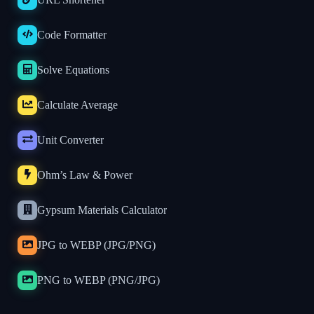
Code Formatter
Solve Equations
Calculate Average
Unit Converter
Ohm’s Law & Power
Gypsum Materials Calculator
JPG to WEBP (JPG/PNG)
PNG to WEBP (PNG/JPG)