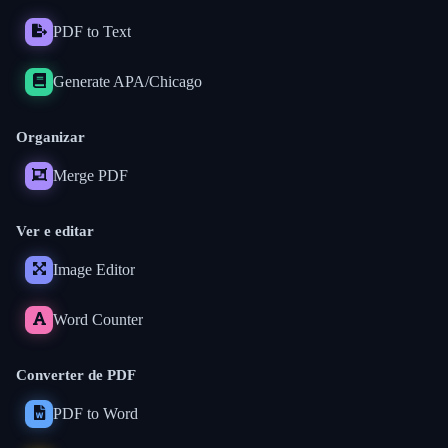
PDF to Text
Generate APA/Chicago
Organizar
Merge PDF
Ver e editar
Image Editor
Word Counter
Converter de PDF
PDF to Word