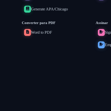
Generate APA/Chicago
Converter para PDF
Assinar
Word to PDF
Sig
Emp