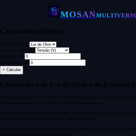
MOSAN
MULTIVERS
Calculadora Elétrica
Tipo de cálculo
Variável a calcular
Corrente (A)
Resistência (Ω)
⚡
Calcular
Calculadora da Lei de Ohm e da Potência E
A calculadora da Lei de Ohm é uma ferramenta essencial para estudantes, 
fundamentais sem a necessidade de cálculos manuais.
Com esta calculadora elétrica online, você pode obter resultados imedia
compreensão dos conceitos básicos de eletricidade.
Além da Lei de Ohm, esta ferramenta também inclui o cálculo da potênci
pelo circuito, tudo em um único lugar.