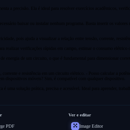
 a precisão. Ela é ideal para resolver exercícios acadêmicos, verificar 
cessário baixar ou instalar nenhum programa. Basta inserir os valores n
ricidade, pois ajuda a visualizar a relação entre tensão, corrente, resist
ra realizar verificações rápidas em campo, estimar o consumo elétrico o
 de energia de um circuito, o que é fundamental para dimensionar corr
corrente e resistência em um circuito elétrico. - Posso calcular a potênc
 em dispositivos móveis? Sim, é compatível com qualquer dispositivo.
é uma solução prática, precisa e acessível. Ideal para aprender, trabalha
r
Ver e editar
ge PDF
Image Editor