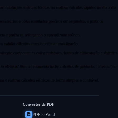
instalações elétricas básicas ou realizar cálculos rápidos no dia a dia
ecessários e obter resultados precisos em segundos, a partir de
ência e potência, reforçando o aprendizado teórico.
u validar cálculos antes de efetuar uma ligação.
etamente componentes como resistores, fontes de alimentação e sistemas
ia elétrica? Sim, a ferramenta inclui cálculos de potência. - Preciso me
r e realizar cálculos elétricos de forma simples e confiável.
Converter de PDF
PDF to Word