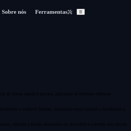
Sobre nós
Ferramentas
☰
cia de forma rápida e precisa, aplicando as fórmulas elétricas
icamente a variável faltante, reduzindo erros comuns e facilitando a
ome, calcular a tensão necessária ou descobrir a corrente que circula