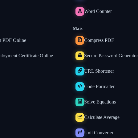
Word Counter
Mais
n PDF Online
Compress PDF
loyment Certificate Online
Secure Password Generator
URL Shortener
Code Formatter
Solve Equations
Calculate Average
Unit Converter