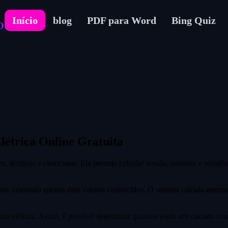
Início
blog
PDF para Word
Bing Quiz
O
létrica Online Gratuita
técnicos e eletricistas. Ela permite calcular tensão, corrente e resistên
tos inserindo apenas dois valores conhecidos. O sistema calcula automat
a elétrica. Assim, é possível determinar quantos watts um circuito cons