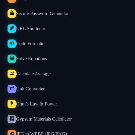
Secure Password Generator
URL Shortener
Code Formatter
Solve Equations
Calculate Average
Unit Converter
Ohm’s Law & Power
Gypsum Materials Calculator
JPG to WEBP (JPG/PNG)