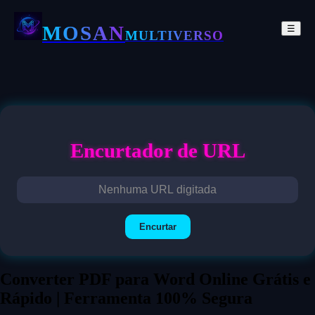
MOSAN
☰
MULTIVERSO
Encurtador de URL
Encurtar
Converter PDF para Word Online Grátis e
Rápido | Ferramenta 100% Segura