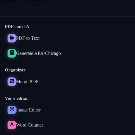
PDF com IA
PDF to Text
Generate APA/Chicago
Organizar
Merge PDF
Ver e editar
Image Editor
Word Counter