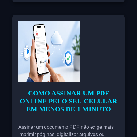
mesmo problema todos os dias: seus
celulares ficam lentos, os aplicativos travam,
o WhatsApp para de baixar arquivos e até
tirar uma foto se torna um transtorno. A boa
notícia é que você pode liberar espaço no seu
celular sem apagar fotos, conversas do
WhatsApp ou aplicativos importantes.
COMO ASSINAR UM PDF
ONLINE PELO SEU CELULAR
EM MENOS DE 1 MINUTO
Assinar um documento PDF não exige mais
imprimir páginas, digitalizar arquivos ou