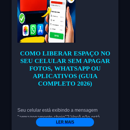
quebrada ou desnivelada, ou pela parte
frontal, devido a um dreno entupido. Detectar
essas causas precocemente permite que
você resolva o problema e mantenha sua
geladeira funcionando de forma eficiente.
COMO LIBERAR ESPAÇO NO
SEU CELULAR SEM APAGAR
FOTOS, WHATSAPP OU
APLICATIVOS (GUIA
COMPLETO 2026)
Seu celular está exibindo a mensagem
"armazenamento cheio"? Você não está
LER MAIS
sozinho. Milhões de usuários enfrentam o