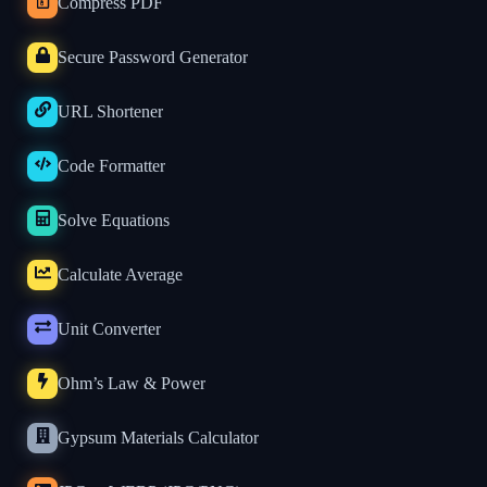
Compress PDF
Secure Password Generator
URL Shortener
Code Formatter
Solve Equations
Calculate Average
Unit Converter
Ohm’s Law & Power
Gypsum Materials Calculator