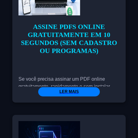
ASSINE PDFS ONLINE
GRATUITAMENTE EM 10
SEGUNDOS (SEM CADASTRO
OU PROGRAMAS)
Se você precisa assinar um PDF online
gratuitamente, rapidamente e sem instalar
LER MAIS
nada, pode fazer isso aqui em segundos. Não
precisa criar uma conta nem baixar nenhum
programa: basta enviar seu arquivo, adicionar
sua assinatura e baixá-lo — está pronto.