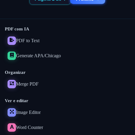
PDF com IA
PDF to Text
Generate APA/Chicago
Organizar
Merge PDF
Ver e editar
Image Editor
Word Counter