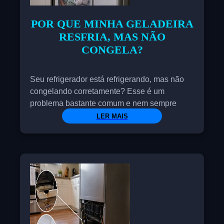
POR QUE MINHA GELADEIRA
RESFRIA, MAS NÃO
CONGELA?
Seu refrigerador está refrigerando, mas não
congelando corretamente? Esse é um
problema bastante comum e nem sempre
significa que o compressor está danificado ou
LER MAIS
que você precisa comprar um novo. Em
muitos casos, o problema pode estar
relacionado à má circulação de ar, acúmulo
excessivo de gelo, sujeira no condensador,
sensores defeituosos ou vazamento de fluido
refrigerante.