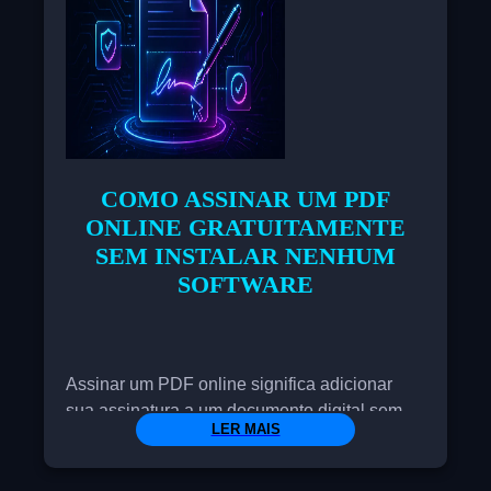
COMO ASSINAR UM PDF
ONLINE GRATUITAMENTE
SEM INSTALAR NENHUM
SOFTWARE
Assinar um PDF online significa adicionar
sua assinatura a um documento digital sem
LER MAIS
precisar imprimi-lo, digitalizá-lo ou instalar
qualquer software pesado em seu dispositivo.
Essa prática está se tornando cada vez mais