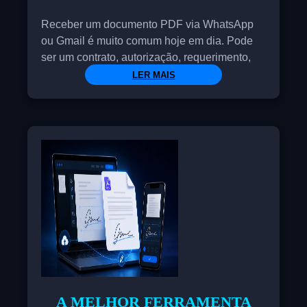
Receber um documento PDF via WhatsApp
ou Gmail é muito comum hoje em dia. Pode
ser um contrato, autorização, requerimento,
carta, formulário, fatura, certificado ou
LER MAIS
qualquer arquivo que exija sua assinatura. O
problema surge quando lhe pedem para
devolvê-lo assinado e você não tem uma
impressora, scanner ou um aplicativo de PDF
instalado no seu celular.
A MELHOR FERRAMENTA