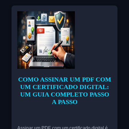
comum em ambientes profissionais e
pessoais, pois agiliza processos, reduz o uso
de papel e simplifica o gerenciamento de
documentos importantes. Além disso, permite
verificar a autenticidade de um documento
assinado digitalmente, proporcionando maior
confiança e segurança.
COMO ASSINAR UM PDF COM
UM CERTIFICADO DIGITAL:
UM GUIA COMPLETO PASSO
A PASSO
Assinar um PDF com um certificado digital é