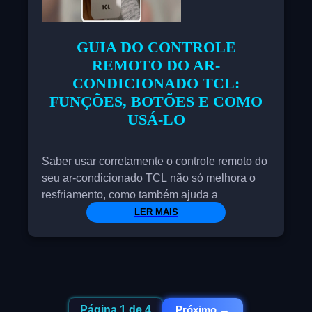
GUIA DO CONTROLE
REMOTO DO AR-
CONDICIONADO TCL:
FUNÇÕES, BOTÕES E COMO
USÁ-LO
Saber usar corretamente o controle remoto do
seu ar-condicionado TCL não só melhora o
resfriamento, como também ajuda a
economizar energia e prolongar a vida útil do
LER MAIS
aparelho. Muitas pessoas ligam o ar-
condicionado e simplesmente diminuem a
temperatura, mas cada botão tem uma função
específica que afeta o desempenho, o
consumo de energia e o conforto da sua casa.
Página 1 de 4
Próximo
→