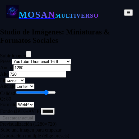
MOSAN
☰
MULTIVERSO
Studio de Imágenes: Miniaturas &
Formatos Sociales
Subir imagen
Preset
Ancho
Alto
Fit
Anclaje
Calidad
Q:
80
Formato
Fondo (JPEG/AVIF)
Descargar actual
Previsualización (
1280
×
720
)
Sube una imagen para empezar
Exportación múltiple (elige presets)