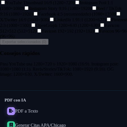
YouTube Thumbnail 16:9
(
1280
×
720
)
Instagram Post 1:1
(
1080
×
1080
)
Instagram Story 9:16
(
1080
×
1920
)
Reel / TikTok
9:16
(
1080
×
1920
)
Facebook 4:5 (recomendado)
(
1080
×
1350
)
X/Twitter 16:9
(
1600
×
900
)
LinkedIn 1.91:1
(
1200
×
627
)
Pinterest
2:3
(
1000
×
1500
)
OpenGraph 1200×630
(
1200
×
630
)
Favicon
512×512
(
512
×
512
)
Favicon 192×192
(
192
×
192
)
Favicon 96×96
(
96
×
96
)
Exportar seleccionados (
0
)
Consejos rápidos
Para YouTube usa 1280×720 o 1920×1080 (16:9). Instagram post:
1080×1080 (1:1). Reels/Stories/TikTok: 1080×1920 (9:16). OG
Image: 1200×630. X/Twitter: 1600×900.
PDF con IA
PDF a Texto
Generar Citas APA/Chicago