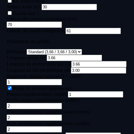
Par surface totale
Surface totale (m²)
Double face ?
Entraxe des porteurs principaux (cm)
Entraxe des profils oméga (cm)
Dimensions des profils
Préréglage
Longueur oméga (m)
Longueur du porteur principal (m)
Longueur du rail périphérique (m)
Rapport de plafond supposé (1 = carré)
Marge de sécurité (optionnelle)
Plaques supplémentaires (unités)
Profils oméga supplémentaires (unités)
Porteurs principaux supplémentaires (unités)
Rails périphériques supplémentaires (unités)