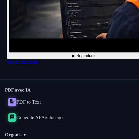
▶ Reproducir
Ver en YouTube
PDF avec IA
PDF to Text
Generate APA/Chicago
Organiser