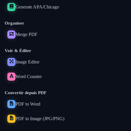
Generate APA/Chicago
Organiser
Merge PDF
Voir & Éditer
Image Editor
Word Counter
Convertir depuis PDF
PDF to Word
PDF to Image (JPG/PNG)