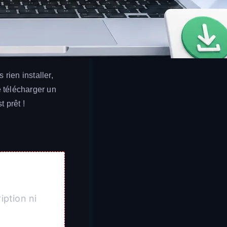
rien installer,
e télécharger un
t prêt !
iption ni