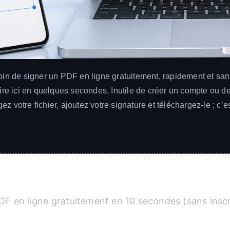
in de signer un PDF en ligne gratuitement, rapidement et sans 
ire ici en quelques secondes. Inutile de créer un compte ou d
gez votre fichier, ajoutez votre signature et téléchargez-le ; c’es
DF en ligne gratuitement en 10 secondes (sans inscr