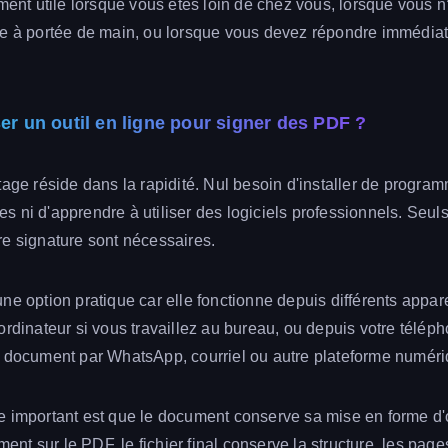
ement utile lorsque vous êtes loin de chez vous, lorsque vous 
le à portée de main, ou lorsque vous devez répondre immédia
ser un outil en ligne pour signer des PDF ?
tage réside dans la rapidité. Nul besoin d'installer de progra
 ni d'apprendre à utiliser des logiciels professionnels. Seul
e signature sont nécessaires.
ne option pratique car elle fonctionne depuis différents appa
ordinateur si vous travaillez au bureau, ou depuis votre téléph
e document par WhatsApp, courriel ou autre plateforme numéri
 important est que le document conserve sa mise en forme d'
ement sur le PDF, le fichier final conserve la structure, les page