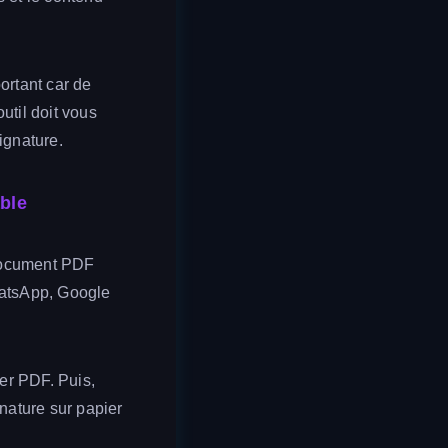
ortant car de
til doit vous
ignature.
ble
e document PDF
hatsApp, Google
ier PDF. Puis,
gnature sur papier