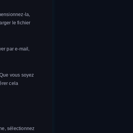
mensionnez-la,
rger le fichier
yer par e-mail,
. Que vous soyez
érer cela
gne, sélectionnez