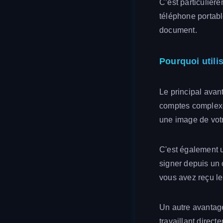
C’est particulièr
téléphone portab
document.
Pourquoi utili
Le principal avan
comptes complexes
une image de votr
C'est également u
signer depuis un 
vous avez reçu l
Un autre avantage
travaillant direct