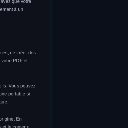
n’avez que votre
tement à un
mmes, de créer des
s votre PDF et
reils. Vous pouvez
one portable si
que.
origine. En
s et le contenu