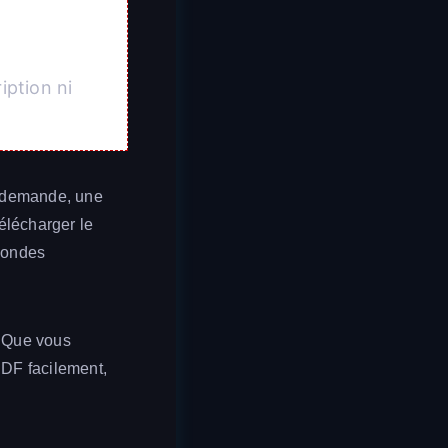
iption ni
ne demande, une
télécharger le
econdes
. Que vous
PDF facilement,