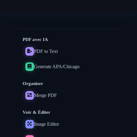
PDF avec IA
PDF to Text
Generate APA/Chicago
Organiser
Merge PDF
Voir & Éditer
Image Editor