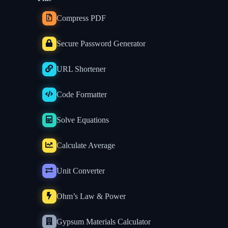
Compress PDF
Secure Password Generator
URL Shortener
Code Formatter
Solve Equations
Calculate Average
Unit Converter
Ohm’s Law & Power
Gypsum Materials Calculator