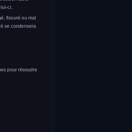
lui-ci.
gé, fissuré ou mal
dité se condensera
apes pour résoudre