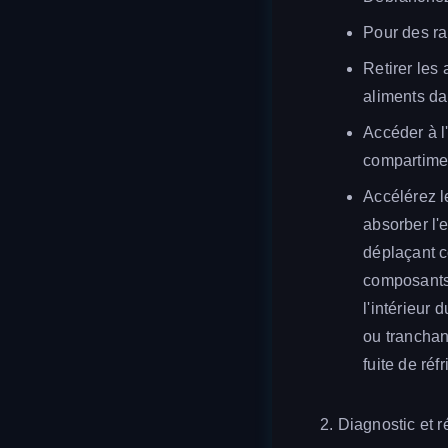
Pour des ra
Retirer les
aliments da
Accéder à l
compartimen
Accélérez l
absorber l'
déplaçant 
composants 
l'intérieur 
ou tranchant
fuite de ré
2. Diagnostic et 