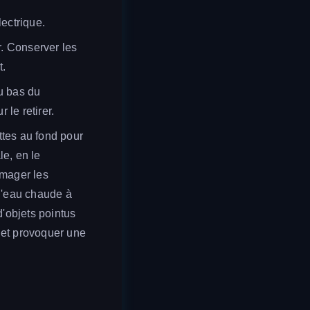
lectrique.
r. Conserver les
t.
au bas du
le retirer.
ttes au fond pour
le, en le
mmager les
d'eau chaude à
d'objets pointus
r et provoquer une