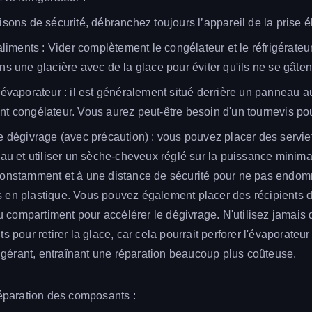
isons de sécurité, débranchez toujours l’appareil de la prise é
 aliments : Vider complètement le congélateur et le réfrigérateu
ns une glacière avec de la glace pour éviter qu'ils ne se gâten
'évaporateur : il est généralement situé derrière un panneau 
t congélateur. Vous aurez peut-être besoin d'un tournevis pour 
e dégivrage (avec précaution) : vous pouvez placer des servie
eau et utiliser un sèche-cheveux réglé sur la puissance minima
constamment et à une distance de sécurité pour ne pas endo
en plastique. Vous pouvez également placer des récipients 
du compartiment pour accélérer le dégivrage. N'utilisez jamais 
s pour retirer la glace, car cela pourrait perforer l'évaporateu
frigérant, entraînant une réparation beaucoup plus coûteuse.
réparation des composants :