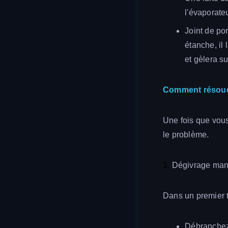
l'évaporateu
Joint de po
étanche, il
et gèlera su
Comment résoud
Une fois que vous
le problème.
1.
Dégivrage manu
Dans un premier t
Débranchez 