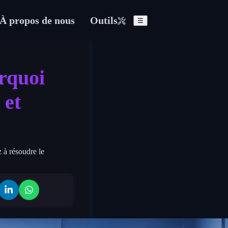
À propos de nous
Outils
☰
rquoi
 et
z à résoudre le