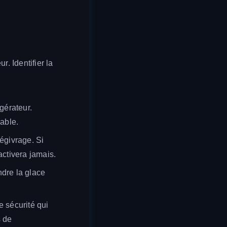
r. Identifier la
gérateur.
rable.
égivrage. Si
activera jamais.
ndre la glace
e sécurité qui
s de