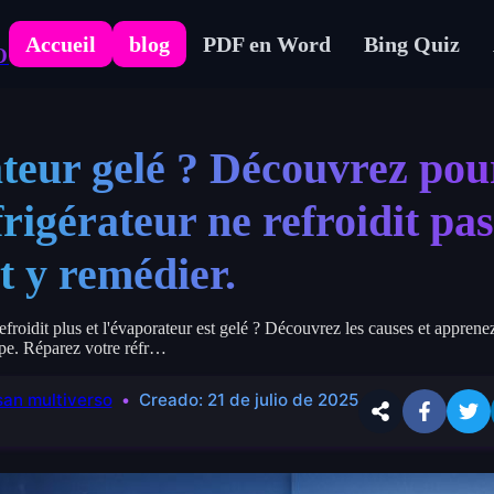
Accueil
blog
PDF en Word
Bing Quiz
O
teur gelé ? Découvrez pou
frigérateur ne refroidit pas
 y remédier.
refroidit plus et l'évaporateur est gelé ? Découvrez les causes et apprene
ape. Réparez votre réfr…
an multiverso
Creado:
21 de julio de 2025