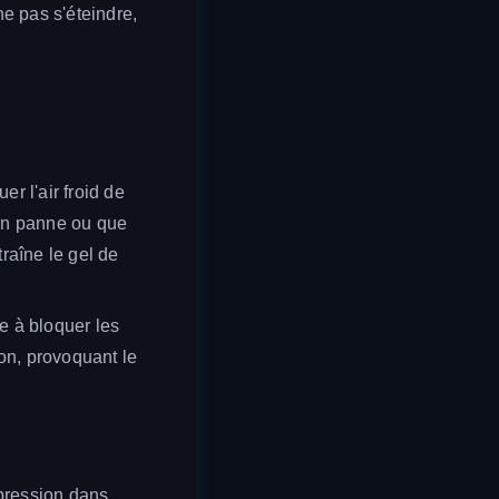
e pas s'éteindre,
er l'air froid de
 en panne ou que
traîne le gel de
re à bloquer les
on, provoquant le
 pression dans