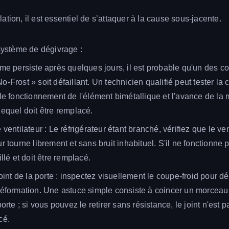
tion, il est essentiel de s’attaquer à la cause sous-jacente.
 système de dégivrage :
ème persiste après quelques jours, il est probable qu'un des 
-Frost » soit défaillant. Un technicien qualifié peut tester la c
 le fonctionnement de l'élément bimétallique et l'avance de la 
lequel doit être remplacé.
 ventilateur : Le réfrigérateur étant branché, vérifiez que le ve
r tourne librement et sans bruit inhabituel. S'il ne fonctionne 
illé et doit être remplacé.
joint de la porte : inspectez visuellement le coupe-froid pour dé
déformation. Une astuce simple consiste à coincer un morceau
porte ; si vous pouvez le retirer sans résistance, le joint n'est 
cé.