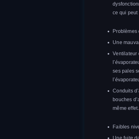
dysfonction
ce qui peut
Problèmes de
Une mauvais
Ventilateur 
l'évaporate
ses pales so
l'évaporateu
Conduits d’
bouches d’a
même effet.
Faibles niv
Une fuite d